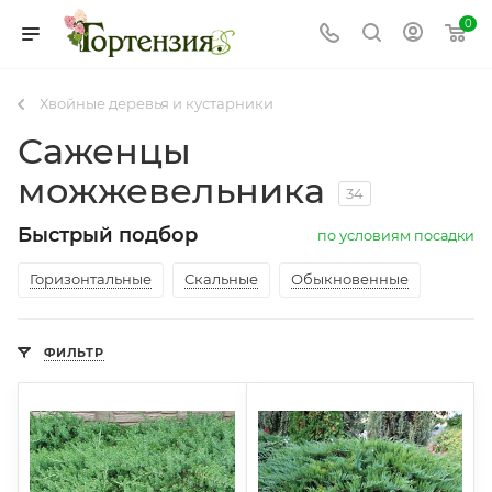
0
Хвойные деревья и кустарники
Саженцы
можжевельника
34
Быстрый подбор
по условиям посадки
Горизонтальные
Скальные
Обыкновенные
ФИЛЬТР