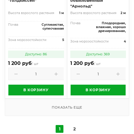
"Голдкиссен"
обыкновенный
"Арнольд"
Высота взрослого растения
1 м
Высота взрослого растения
2 м
Почва
Плодородная,
Почва
Суглинистая,
влажная, хорошо
супесчанная
дренированная,
Зона морозостойкости
5
Зона морозостойкости
4
Доступно: 86
Доступно: 369
1 200 руб
1 200 руб
/ шт
/ шт
В КОРЗИНУ
В КОРЗИНУ
ПОКАЗАТЬ ЕЩЕ
1
2