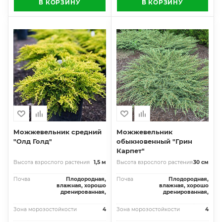
В КОРЗИНУ
В КОРЗИНУ
Можжевельник средний
Можжевельник
"Олд Голд"
обыкновенный "Грин
Карпет"
Высота взрослого растения
1,5 м
Высота взрослого растения
30 см
Почва
Плодородная,
Почва
Плодородная,
влажная, хорошо
влажная, хорошо
дренированная,
дренированная,
Зона морозостойкости
4
Зона морозостойкости
4