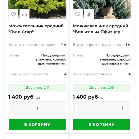
Можжевельник средний
Можжевельник средний
"Голд Стар"
"Вильгельм Пфитцер "
Высота взрослого растения
1 м
Высота взрослого растения
1 м
Почва
Плодородная,
Почва
Плодородная,
влажная, хорошо
влажная, хорошо
дренированная,
дренированная,
Зона морозостойкости
4
Зона морозостойкости
4
Доступно: 247
Доступно: 206
1 400 руб
1 400 руб
/ шт
/ шт
В КОРЗИНУ
В КОРЗИНУ