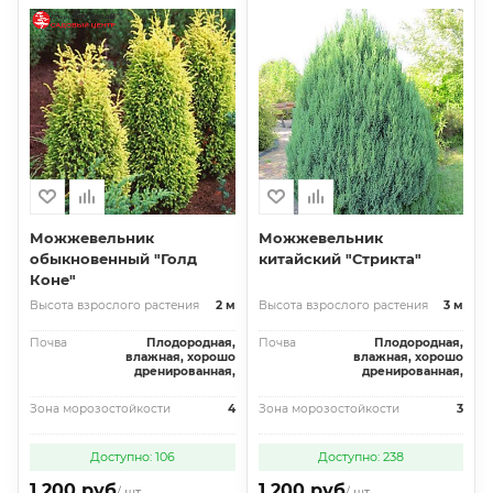
Можжевельник
Можжевельник
обыкновенный "Голд
китайский "Стрикта"
Коне"
Высота взрослого растения
2 м
Высота взрослого растения
3 м
Почва
Плодородная,
Почва
Плодородная,
влажная, хорошо
влажная, хорошо
дренированная,
дренированная,
Зона морозостойкости
4
Зона морозостойкости
3
Доступно: 106
Доступно: 238
1 200 руб
1 200 руб
/ шт
/ шт