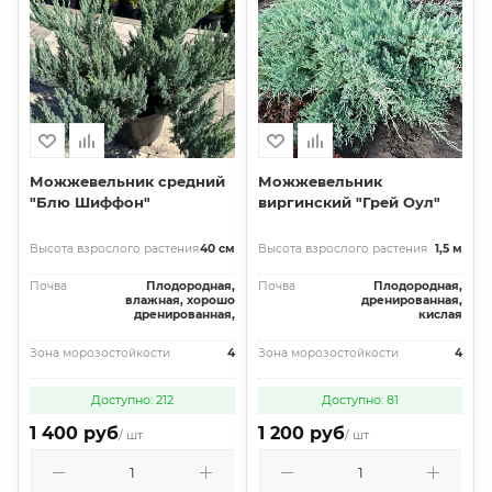
Можжевельник средний
Можжевельник
"Блю Шиффон"
виргинский "Грей Оул"
Высота взрослого растения
40 см
Высота взрослого растения
1,5 м
Почва
Плодородная,
Почва
Плодородная,
влажная, хорошо
дренированная,
дренированная,
кислая
Зона морозостойкости
4
Зона морозостойкости
4
Доступно: 212
Доступно: 81
1 400 руб
1 200 руб
/ шт
/ шт