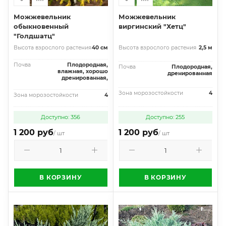
Можжевельник
Можжевельник
обыкновенный
виргинский "Хетц"
"Голдшатц"
Высота взрослого растения
40 см
Высота взрослого растения
2,5 м
Почва
Плодородная,
Почва
Плодородная,
влажная, хорошо
дренированная
дренированная,
Зона морозостойкости
4
Зона морозостойкости
4
Доступно: 356
Доступно: 255
1 200 руб
1 200 руб
/ шт
/ шт
В КОРЗИНУ
В КОРЗИНУ