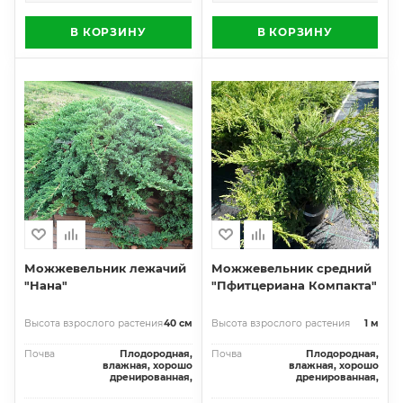
В КОРЗИНУ
В КОРЗИНУ
Можжевельник лежачий
Можжевельник средний
"Нана"
"Пфитцериана Компакта"
Высота взрослого растения
40 см
Высота взрослого растения
1 м
Почва
Плодородная,
Почва
Плодородная,
влажная, хорошо
влажная, хорошо
дренированная,
дренированная,