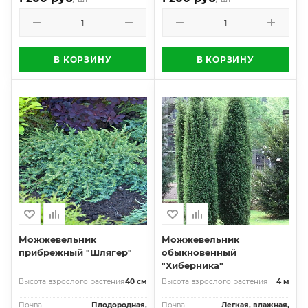
В КОРЗИНУ
В КОРЗИНУ
Можжевельник
Можжевельник
прибрежный "Шлягер"
обыкновенный
"Хиберника"
Высота взрослого растения
40 см
Высота взрослого растения
4 м
Почва
Плодородная,
Почва
Легкая, влажная,