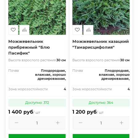
Можжевельник
Можжевельник казацкий
прибрежный "Блю
"Тамарисцифолия"
Пасифик"
Высота взрослого растения
30 см
Высота взрослого растения
30 см
Почва
Плодородная,
Почва
Плодородная,
влажная, хорошо
влажная, хорошо
дренированная,
дренированная,
Зона морозостойкости
4
Зона морозостойкости
4
Доступно: 372
Доступно: 364
1 400 руб
1 200 руб
/ шт
/ шт