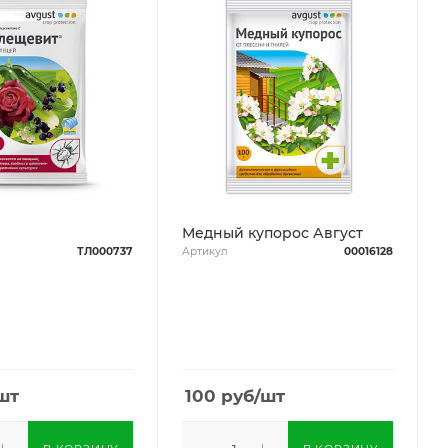
Медный купорос Август
ТЛ000737
Артикул
00016128
шт
100
руб
/шт