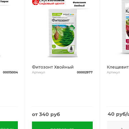
Фитозонт Хвойный
Клещевит
00015004
Артикул
00002977
Артикул
40
руб
/
от
340 руб