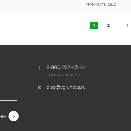
ПОКАЗАТЬ ЕЩЕ
1
2
8-800-222-43-44
Ы
ЗАКАЗАТЬ ЗВОНОК
disp@vgluhova.ru
овидные
Гортензии крупнолистные
Гортензии метельчаты