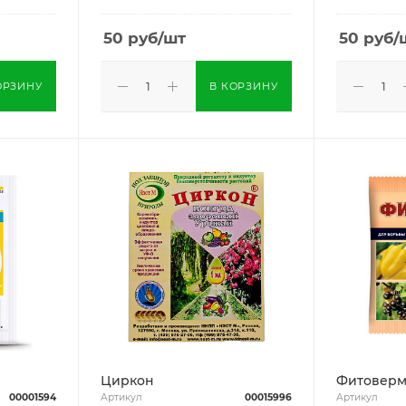
50
руб
/шт
50
руб
/
ОРЗИНУ
В КОРЗИНУ
Циркон
Фитоверм
00001594
Артикул
00015996
Артикул