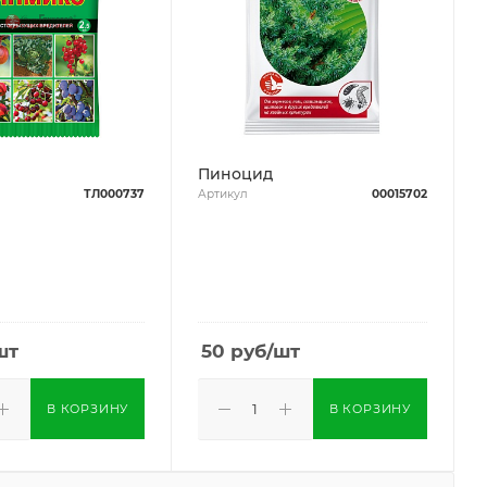
Пиноцид
ТЛ000737
Артикул
00015702
шт
50
руб
/шт
В КОРЗИНУ
В КОРЗИНУ