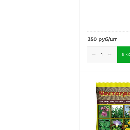
350
руб
/шт
В К