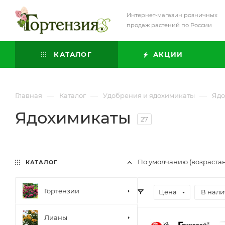
Интернет-магазин розничных
продаж растений по России
КАТАЛОГ
АКЦИИ
—
—
—
Главная
Каталог
Удобрения и ядохимикаты
Ядо
Ядохимикаты
27
По умолчанию (возраста
КАТАЛОГ
Гортензии
Цена
В нал
Лианы