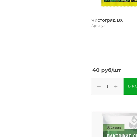
Чистогряд ВХ
Артикул
40
руб
/шт
В К