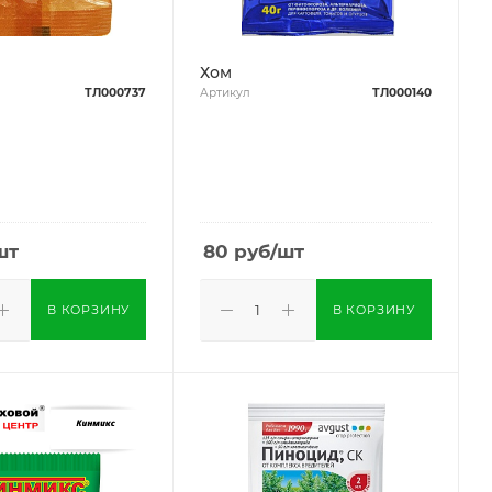
Хом
ТЛ000737
Артикул
ТЛ000140
шт
80
руб
/шт
В КОРЗИНУ
В КОРЗИНУ