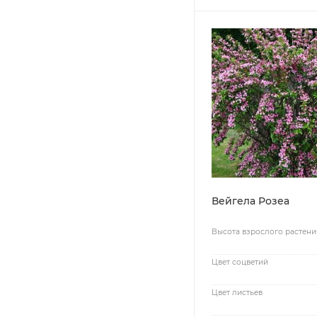
Вейгела Розеа
Высота взрослого растени
Цвет соцветий
Цвет листьев