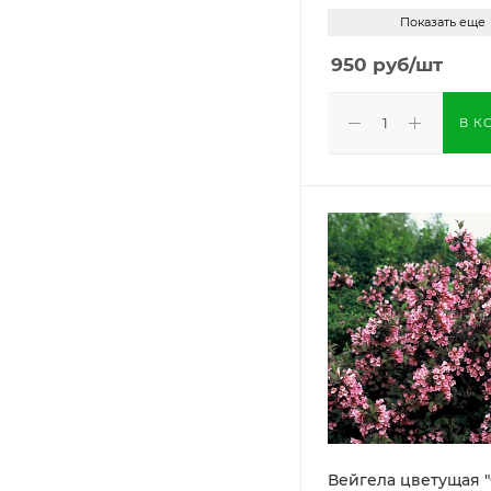
Показать еще
950
руб
/шт
В К
Вейгела цветущая "Фоллис