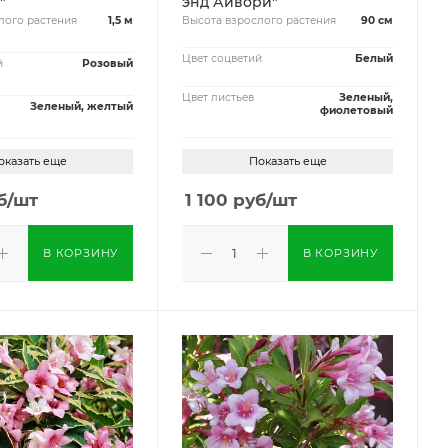
"
энд Айвори"
лого растения
1,5 м
Высота взрослого растения
90 см
Цвет соцветий
Белый
й
Розовый
Цвет листьев
Зеленый,
Зеленый, желтый
фиолетовый
оказать еще
Показать еще
б
/шт
1 100
руб
/шт
В КОРЗИНУ
В КОРЗИНУ