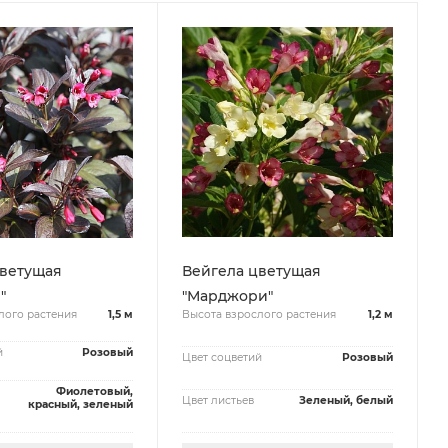
цветущая
Вейгела цветущая
"
"Марджори"
лого растения
1,5 м
Высота взрослого растения
1,2 м
й
Розовый
Цвет соцветий
Розовый
Фиолетовый,
Цвет листьев
Зеленый, белый
красный, зеленый