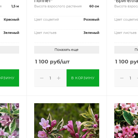
Поппет"
"Бригелла
я
1,5 м
Высота взрослого растения
60 см
Высота взрос
Красный
Цвет соцветий
Розовый
Цвет соцвети
Зеленый
Цвет листьев
Зеленый
Цвет листьев
Показать еще
П
1 100
руб
/шт
1 100
ру
ОРЗИНУ
В КОРЗИНУ