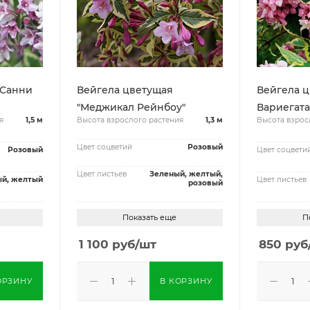
Вейгела цветущая
Вейгела ц
"Меджикал Рейнбоу"
Вариегата
я
1,5 м
Высота взрослого растения
1,3 м
Высота взрос
Цвет соцветий
Розовый
Розовый
Цвет соцвети
Цвет листьев
Зеленый, желтый,
й, желтый
Цвет листьев
розовый
Показать еще
П
1 100
руб
/шт
850
руб
ОРЗИНУ
В КОРЗИНУ