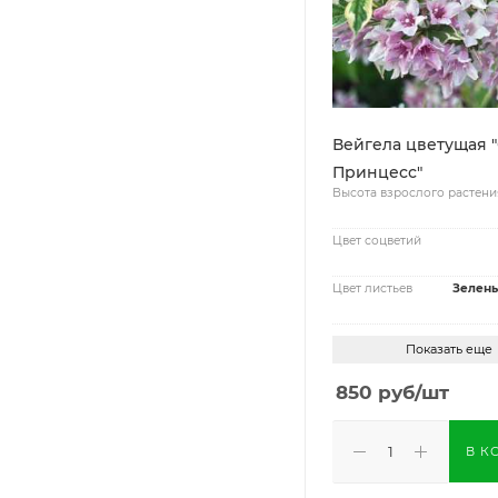
Вейгела цветущая "Санни
Принцесс"
Высота взрослого растени
Цвет соцветий
Цвет листьев
Зелены
Показать еще
850
руб
/шт
В К