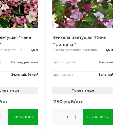
ветущая "Нана
Вейгела цветущая "Пинк
"
Принцесс"
лого растения
1,5 м
Высота взрослого растения
1,5 м
й
Белый, розовый
Цвет соцветий
Розовый
Зеленый, белый
Цвет листьев
Зеленый
оказать еще
Показать еще
/шт
750
руб
/шт
В КОРЗИНУ
В КОРЗИНУ