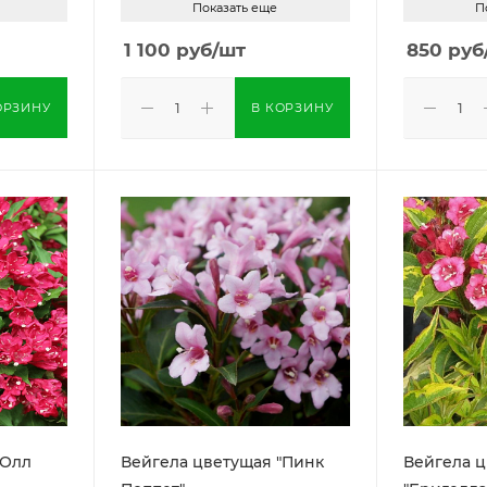
Показать еще
П
1 100
руб
/шт
850
руб
ОРЗИНУ
В КОРЗИНУ
Вейгела цветущая "Пинк
Вейгела 