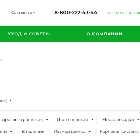
8-800-222-43-44
Сыктывкар
ЗАКАЗАТЬ ЗВОНО
УХОД И СОВЕТЫ
О КОМПАНИИ
ла
ние)
 взрослого растения
Цвет соцветий
Место посадки
сти
В наличии
Размер цветка
Корневая система 