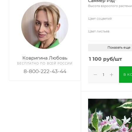
Саммер Рэд"
Высота взрослого растени
Цвет соцветий
Цвет листьев
Показать еще
Ковригина Любовь
1 100
руб
/шт
БЕСПЛАТНО ПО ВСЕЙ РОССИИ
8-800-222-43-44
В К