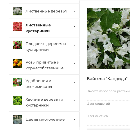
Лиственные деревья
Лиственные
кустарники
Плодовые деревья и
кустарники
Розы привитые и
корнесобственные
Вейгела "Кандида"
Удобрения и
ядохимикаты
Высота взрослого растени
Хвойные деревья и
Цвет соцветий
кустарники
Цвет листьев
Цветы многолетние