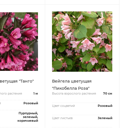
Вейгела цветущая "Танго"
Вейгела цветущая
"Пикобелла Роза"
лого растения
1 м
Высота взрослого растения
70 см
й
Розовый
Цвет соцветий
Розовый
Пурпурный,
зеленый,
Цвет листьев
Зеленый
коричневый