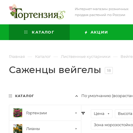
Интернет-магазин розничных
продаж растений по России
КАТАЛОГ
АКЦИИ
—
—
—
Главная
Каталог
Лиственные кустарники
Вейге
Саженцы вейгелы
18
По умолчанию (возраста
КАТАЛОГ
Гортензии
Цена
Высота
Зона морозостойко
Лианы