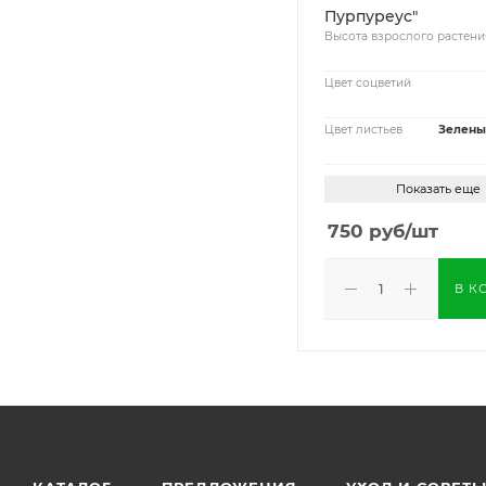
Пурпуреус"
Высота взрослого растени
Цвет соцветий
Цвет листьев
Зелены
Показать еще
750
руб
/шт
В К