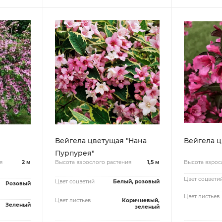
Вейгела цветущая "Нана
Пурпурея"
я
2 м
Высота взрослого растения
1,5 м
Высота взрос
Цвет соцвети
Цвет соцветий
Белый, розовый
Розовый
Цвет листьев
Цвет листьев
Коричневый,
Зеленый
зеленый