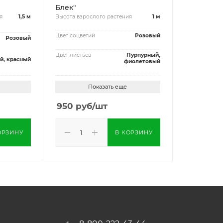
Блек"
я
1,5 м
Высота взрослого растения
1 м
Цвет соцветий
Розовый
Розовый
Цвет листьев
Пурпурный,
й, красный
фиолетовый
Показать еще
950
руб
/шт
ОРЗИНУ
В КОРЗИНУ