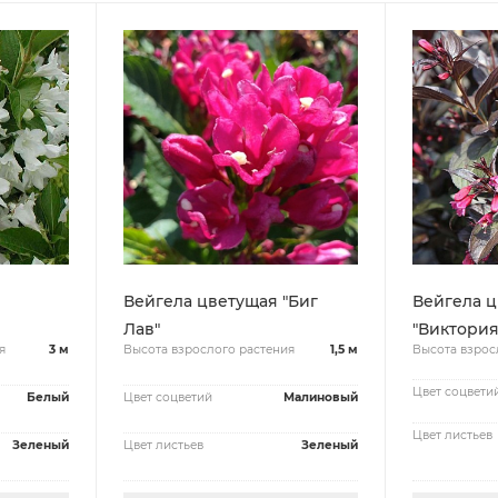
Вейгела цветущая "Биг
Вейгела 
Лав"
"Виктория
я
3 м
Высота взрослого растения
1,5 м
Высота взрос
Цвет соцвети
Белый
Цвет соцветий
Малиновый
Цвет листьев
Зеленый
Цвет листьев
Зеленый