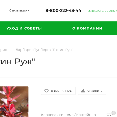
8-800-222-43-44
Сыктывкар
ЗАКАЗАТЬ ЗВОНО
УХОД И СОВЕТЫ
О КОМПАНИИ
—
арис
Барбарис Тунберга "Лютин Руж"
тин Руж"
В ИЗБРАННОЕ
СРАВНИТЬ
?
Корневая система / Контейнер, л
—
С3