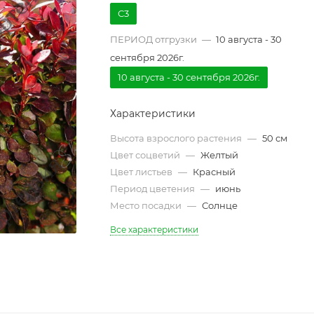
С3
ПЕРИОД отгрузки
—
10 августа - 30
сентября 2026г.
10 августа - 30 сентября 2026г.
Характеристики
Высота взрослого растения
—
50 см
Цвет соцветий
—
Желтый
Цвет листьев
—
Красный
Период цветения
—
июнь
Место посадки
—
Солнце
Все характеристики