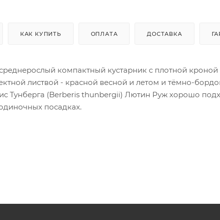
КАК КУПИТЬ
ОПЛАТА
ДОСТАВКА
ГА
 - среднерослый компактный кустарник с плотной кроной
ектной листвой - красной весной и летом и тёмно-борд
с Тунберга (Berberis thunbergii) Лютин Руж хорошо под
 одиночных посадках.