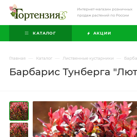
Интернет-магазин розничных
продаж растений по России
КАТАЛОГ
АКЦИИ
—
—
—
Главная
Каталог
Лиственные кустарники
Барб
Барбарис Тунберга "Лю