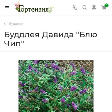
0
Буддлея
Буддлея Давида "Блю
Чип"