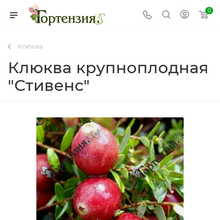
0
Клюква
Клюква крупноплодная
"Стивенс"