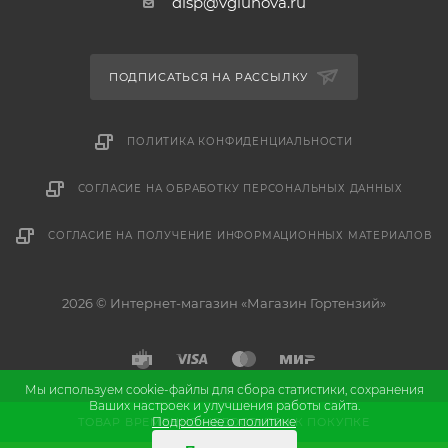
disp@vgluhova.ru
ПОДПИСАТЬСЯ НА РАССЫЛКУ
ПОЛИТИКА КОНФИДЕНЦИАЛЬНОСТИ
СОГЛАСИЕ НА ОБРАБОТКУ ПЕРСОНАЛЬНЫХ ДАННЫХ
СОГЛАСИЕ НА ПОЛУЧЕНИЕ ИНФОРМАЦИОННЫХ МАТЕРИАЛОВ
2026 © Интернет-магазин «Магазин Гортензий»
Мы используем cookie-файлы для сбора статистики, сохранения
Ваших настроек и улучшения работы сайта.
и
Разработка
продвижение сайта
Подробнее о политике
ТОВАР ВРЕМЕННО НЕДОСТУПЕН К ПОКУПКЕ