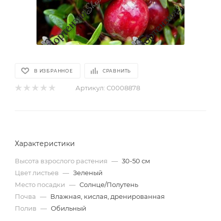
В ИЗБРАННОЕ
СРАВНИТЬ
Артикул:
С0008878
Характеристики
Высота взрослого растения
—
30-50 см
Цвет листьев
—
Зеленый
Место посадки
—
Солнце/Полутень
Почва
—
Влажная, кислая, дренированная
Полив
—
Обильный