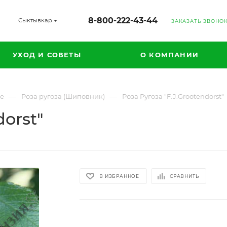
8-800-222-43-44
Сыктывкар
ЗАКАЗАТЬ ЗВОНО
УХОД И СОВЕТЫ
О КОМПАНИИ
—
—
ые
Роза ругоза (Шиповник)
Роза Ругоза "F.J.Grootendorst"
dorst"
В ИЗБРАННОЕ
СРАВНИТЬ