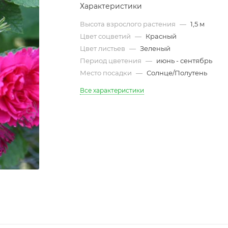
Характеристики
Высота взрослого растения
—
1,5 м
Цвет соцветий
—
Красный
Цвет листьев
—
Зеленый
Период цветения
—
июнь - сентябрь
Место посадки
—
Солнце/Полутень
Все характеристики