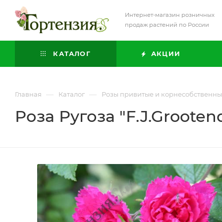
Интернет-магазин розничных
продаж растений по России
КАТАЛОГ
АКЦИИ
—
—
Главная
Каталог
Розы привитые и корнесобственн
Роза Ругоза "F.J.Grooten