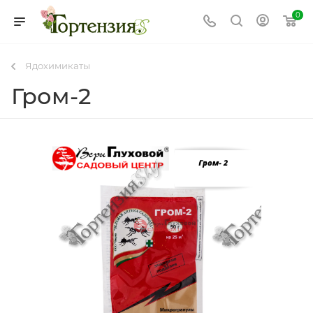
0
Ядохимикаты
Гром-2