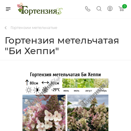
0
Гортензии метельчатые
Гортензия метельчатая
"Би Хеппи"