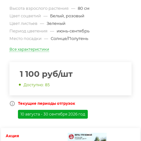
Высота взрослого растения
—
80 см
Цвет соцветий
—
Белый, розовый
Цвет листьев
—
Зеленый
Период цветения
—
июнь-сентябрь
Место посадки
—
Солнце/Полутень
Все характеристики
1 100
руб
/шт
Доступно: 85
Текущие периоды отгрузок
10 августа - 30 сентября 2026 год
Акция