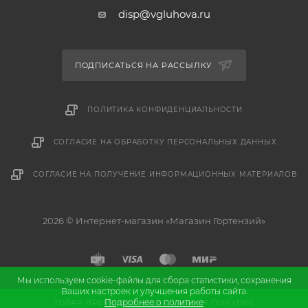
disp@vgluhova.ru
ПОДПИСАТЬСЯ НА РАССЫЛКУ
ПОЛИТИКА КОНФИДЕНЦИАЛЬНОСТИ
СОГЛАСИЕ НА ОБРАБОТКУ ПЕРСОНАЛЬНЫХ ДАННЫХ
СОГЛАСИЕ НА ПОЛУЧЕНИЕ ИНФОРМАЦИОННЫХ МАТЕРИАЛОВ
2026 © Интернет-магазин «Магазин Гортензий»
Мы используем cookie-файлы для сбора статистики, сохранения
Ваших настроек и улучшения работы сайта.
и
Разработка
продвижение сайта
Подробнее о политике
ТОВАР ВРЕМЕННО НЕДОСТУПЕН К ПОКУПКЕ