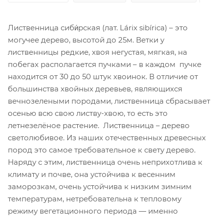
Лиственница сиби́рская (лат. Lárix sibírica) – это
могучее дерево, высотой до 25м. Ветки у
лиственницы редкие, хвоя негустая, мягкая, на
побегах располагается пучками – в каждом пучке
находится от 30 до 50 штук хвоинок. В отличие от
большинства хвойных деревьев, являющихся
вечнозелеными породами, лиственница сбрасывает
осенью всю свою листву-хвою, то есть это
летнезелёное растение. Лиственница – дерево
светолюбивое. Из наших отечественных древесных
пород это самое требовательное к свету дерево.
Наряду с этим, лиственница очень неприхотлива к
климату и почве, она устойчива к весенним
заморозкам, очень устойчива к низким зимним
температурам, нетребовательна к тепловому
режиму вегетационного периода — именно