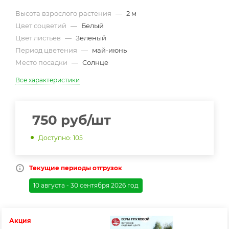
Высота взрослого растения
—
2 м
Цвет соцветий
—
Белый
Цвет листьев
—
Зеленый
Период цветения
—
май-июнь
Место посадки
—
Солнце
Все характеристики
750
руб
/шт
Доступно: 105
Текущие периоды отгрузок
10 августа - 30 сентября 2026 год
Акция