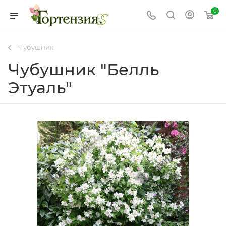
0
Чубушник
Чубушник "Белль
Этуаль"