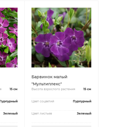
Барвинок малый
"Мультиплекс"
я
15 см
Высота взрослого растения
15 см
Пурпурный
Цвет соцветий
Пурпурный
Зеленый
Цвет листьев
Зеленый