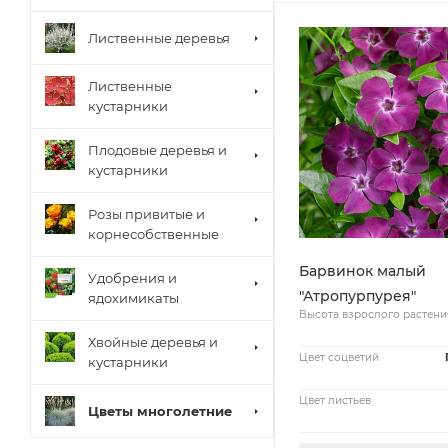
Лиственные деревья
Лиственные
кустарники
Плодовые деревья и
кустарники
Розы привитые и
корнесобственные
Барвинок малый
Удобрения и
"Атропурпурея"
ядохимикаты
Высота взрослого растени
Хвойные деревья и
Цвет соцветий
кустарники
Цвет листьев
Цветы многолетние