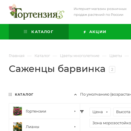
Интернет-магазин розничных
продаж растений по России
КАТАЛОГ
АКЦИИ
—
—
—
—
Главная
Каталог
Цветы многолетние
Цветы
Саженцы барвинка
2
По умолчанию (возраста
КАТАЛОГ
Гортензии
Цена
Высота
Зона морозостойко
Лианы