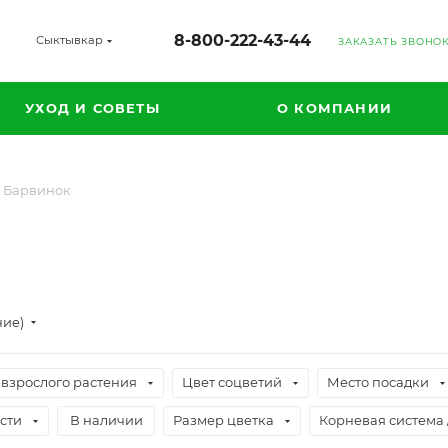
8-800-222-43-44
Сыктывкар
ЗАКАЗАТЬ ЗВОНО
УХОД И СОВЕТЫ
О КОМПАНИИ
Барвинок
ние)
 взрослого растения
Цвет соцветий
Место посадки
сти
В наличии
Размер цветка
Корневая система 