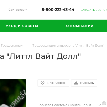
8-800-222-43-44
Сыктывкар
ЗАКАЗАТЬ ЗВОНО
УХОД И СОВЕТЫ
О КОМПАНИИ
—
Традесканция
Традесканция андерсона "Литтл Вайт Долл"
 "Литтл Вайт Долл"
В ИЗБРАННОЕ
СРАВНИТЬ
?
Корневая система / Контейнер, л
—
С3