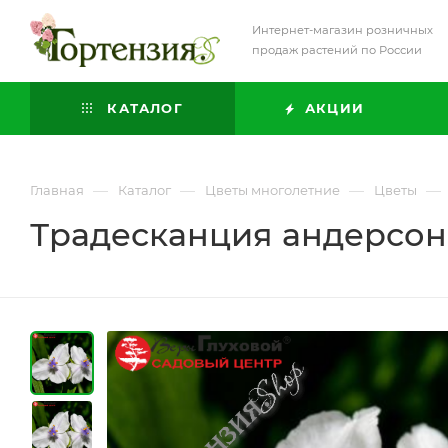
Интернет-магазин розничных
продаж растений по России
КАТАЛОГ
АКЦИИ
—
—
—
—
Главная
Каталог
Цветы многолетние
Цветы
Традесканция андерсона