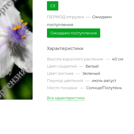
С3
ПЕРИОД отгрузки
—
Ожидаем
поступления
Ожидаем поступления
Характеристики
Высота взрослого растения
—
40 см
Цвет соцветий
—
Белый
Цвет листьев
—
Зеленый
Период цветения
—
июль-август
Место посадки
—
Солнце/Полутень
Все характеристики